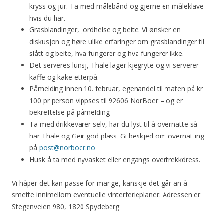
kryss og jur. Ta med målebånd og gjerne en måleklave
hvis du har.
Grasblandinger, jordhelse og beite. Vi ønsker en
diskusjon og høre ulike erfaringer om grasblandinger til
slått og beite, hva fungerer og hva fungerer ikke.
Det serveres lunsj, Thale lager kjegryte og vi serverer
kaffe og kake etterpå.
Påmelding innen 10. februar, egenandel til maten på kr
100 pr person vippses til 92606 NorBoer – og er
bekreftelse på påmelding
Ta med drikkevarer selv, har du lyst til å overnatte så
har Thale og Geir god plass. Gi beskjed om overnatting
på
post@norboer.no
Husk å ta med nyvasket eller engangs overtrekkdress.
Vi håper det kan passe for mange, kanskje det går an å
smette innimellom eventuelle vinterferieplaner. Adressen er
Stegenveien 980, 1820 Spydeberg