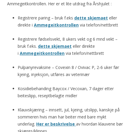
Ammegeitkontrollen. Her er et lite utdrag fra Årshjulet :
Registrere paring – bruk f.eks
dette skjemaet
eller
direkte i
Ammegeitkontrollen
via telefon/nettbrett
Registrere fødselsvekt, 8 ukers vekt og 6 mnd vekt –
bruk f.eks.
dette skjemaet
eller direkte
i
Ammegeitkontrollen
via telefon/nettbrett
Pulpanyrevaksine – Covexin 8 / Ovivac P, 2-6 uker før
kjeing, injeksjon, utføres av veterinær
Kosidiebehanding Baycox / Vecoxan, 7 dager etter
beiteslipp, reseptbelagte midler
Klauvskjæring – innsett, jul, kjeing, utslipp, kanskje på
sommeren hvis man har beiter med bare mykt
underlag.
Her er beskrivelse
av hvordan klauvene bør
skjæres/klippes.