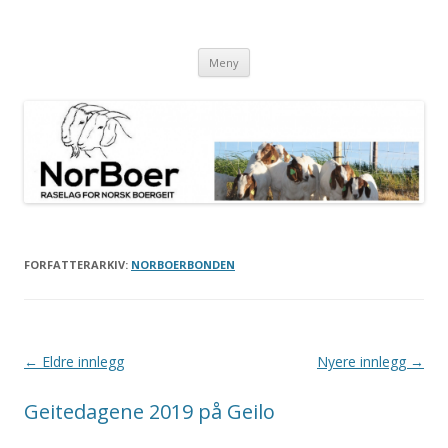
NorBoer
Raselag for Norsk Boergeit
Gå til innhold
Meny
FORFATTERARKIV:
NORBOERBONDEN
Innleggsnavigasjon
←
Eldre innlegg
Nyere innlegg
→
Geitedagene 2019 på Geilo