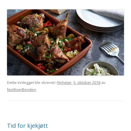
Dette innlegget ble skrevet i
Nyheter
,
5. oktober 2018
av
NorBoerBonden
.
Tid for kjekjøtt