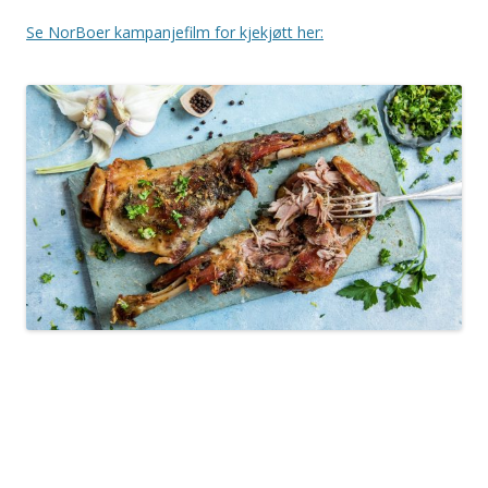
Se NorBoer kampanjefilm for kjekjøtt her: