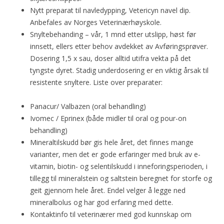
Nytt preparat til navledypping, Vetericyn navel dip.
Anbefales av Norges Veterinærhøyskole.
Snyltebehanding – vår, 1 mnd etter utslipp, høst før
innsett, ellers etter behov avdekket av Avføringsprøver.
Dosering 1,5 x sau, doser alltid utifra vekta på det
tyngste dyret. Stadig underdosering er en viktig årsak til
resistente snyltere. Liste over preparater:
Panacur/ Valbazen (oral behandling)
Ivomec / Eprinex (både midler til oral og pour-on
behandling)
Mineraltilskudd bør gis hele året, det finnes mange
varianter, men det er gode erfaringer med bruk av e-
vitamin, biotin- og selentilskudd i inneforingsperioden, i
tillegg til mineralstein og saltstein beregnet for storfe og
geit gjennom hele året. Endel velger å legge ned
mineralbolus og har god erfaring med dette.
Kontaktinfo til veterinærer med god kunnskap om