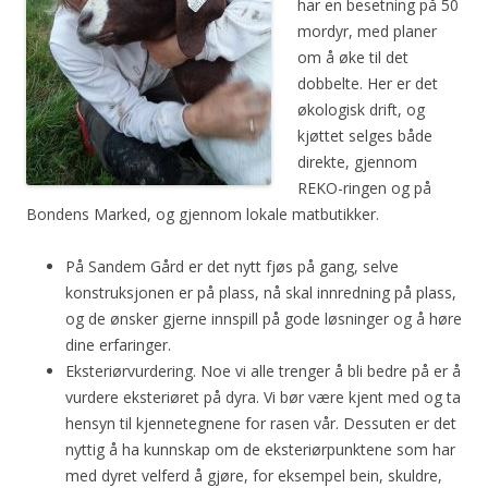
har en besetning på 50
mordyr, med planer
om å øke til det
dobbelte. Her er det
økologisk drift, og
kjøttet selges både
direkte, gjennom
REKO-ringen og på
Bondens Marked, og gjennom lokale matbutikker.
På Sandem Gård er det nytt fjøs på gang, selve
konstruksjonen er på plass, nå skal innredning på plass,
og de ønsker gjerne innspill på gode løsninger og å høre
dine erfaringer.
Eksteriørvurdering. Noe vi alle trenger å bli bedre på er å
vurdere eksteriøret på dyra. Vi bør være kjent med og ta
hensyn til kjennetegnene for rasen vår. Dessuten er det
nyttig å ha kunnskap om de eksteriørpunktene som har
med dyret velferd å gjøre, for eksempel bein, skuldre,