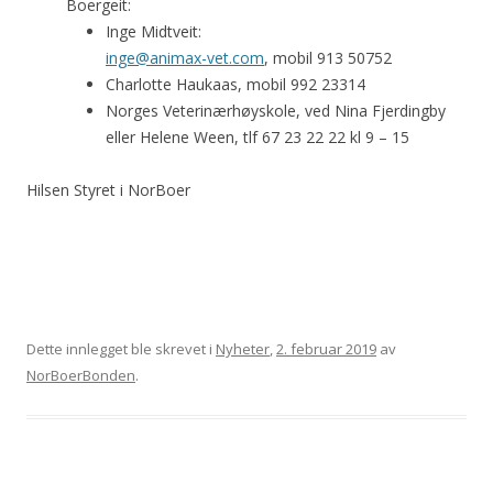
Boergeit:
Inge Midtveit:
inge@animax-vet.com
, mobil 913 50752
Charlotte Haukaas, mobil 992 23314
Norges Veterinærhøyskole, ved Nina Fjerdingby
eller Helene Ween, tlf 67 23 22 22 kl 9 – 15
Hilsen Styret i NorBoer
Dette innlegget ble skrevet i
Nyheter
,
2. februar 2019
av
NorBoerBonden
.