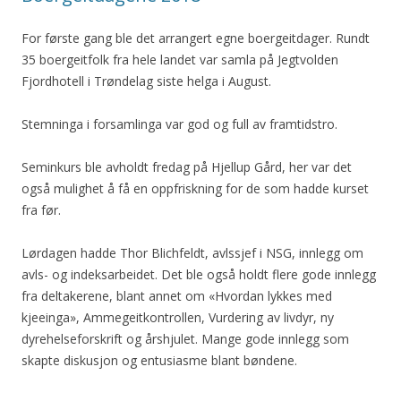
For første gang ble det arrangert egne boergeitdager. Rundt
35 boergeitfolk fra hele landet var samla på Jegtvolden
Fjordhotell i Trøndelag siste helga i August.
Stemninga i forsamlinga var god og full av framtidstro.
Seminkurs ble avholdt fredag på Hjellup Gård, her var det
også mulighet å få en oppfriskning for de som hadde kurset
fra før.
Lørdagen hadde Thor Blichfeldt, avlssjef i NSG, innlegg om
avls- og indeksarbeidet. Det ble også holdt flere gode innlegg
fra deltakerene, blant annet om «Hvordan lykkes med
kjeeinga», Ammegeitkontrollen, Vurdering av livdyr, ny
dyrehelseforskrift og årshjulet. Mange gode innlegg som
skapte diskusjon og entusiasme blant bøndene.