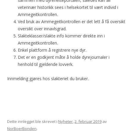
sammen med dyrehelseportalen, således kan all
veterinær historikk sees i helsekortet til vært individ i
Ammegeitkontrollen.
Ved bruk av Ammegeitkontrollen er det lett å få oversikt
oversikt over innavlsgrad.
Slakteklasser/slakte info kommer direkte inn i
Ammegeitkontrollen.
Enkel plattform å registrere nye dyr.
Det er en godkjent måte å holde dyrejournaler i
henhold til gjeldende lovverk.
Innmelding gjøres hos slakteriet du bruker.
Dette innlegget ble skrevet i
Nyheter
,
2. februar 2019
av
NorBoerBonden
.