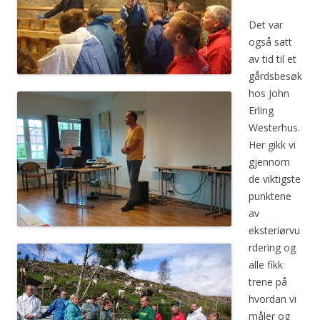
Det var
også satt
av tid til et
gårdsbesøk
hos John
Erling
Westerhus.
Her gikk vi
gjennom
de viktigste
punktene
av
eksteriørvu
rdering og
alle fikk
trene på
hvordan vi
måler og