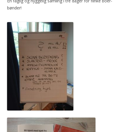
En faglig og hyggelig samling i tre dager for flinke boer-
bønder!