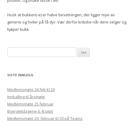
positivt. Og bruke disse i avl.
Husk at bukken(-e) er halve besetningen, der ligger mye av
genene og hviler på få dyr. Vær derfor kritiske når dere selger og
kjøper bukk.
Søk etter:
SISTE INNLEGG
Medlemsmøte 26.feb kl 20
Innkalling til årsmøte
Medlemsmøte 25.februar
Boergeitdagene 6.-8.sept
Medlemsmøte 20. februar kl 20 på Teams