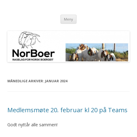
NorBoer
Raselag for Norsk Boergeit
Gå til innhold
Meny
MÅNEDLIGE ARKIVER:
JANUAR 2024
Medlemsmøte 20. februar kl 20 på Teams
Godt nyttår alle sammen!