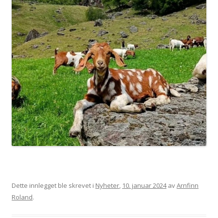
Dette innlegget ble skrevet i
Nyheter
,
10. januar 2024
av
Arnfinn
Roland
.