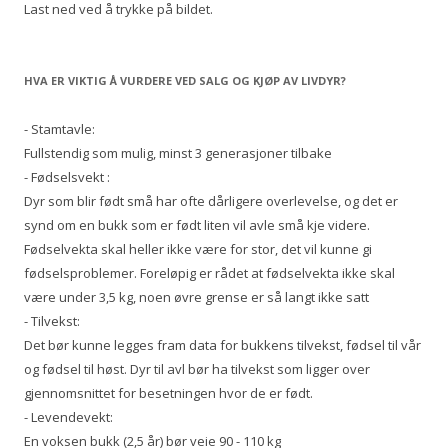
Last ned ved å trykke på bildet.
HVA ER VIKTIG Å VURDERE VED SALG OG KJØP AV LIVDYR?
- Stamtavle:
Fullstendig som mulig, minst 3 generasjoner tilbake
- Fødselsvekt :
Dyr som blir født små har ofte dårligere overlevelse, og det er
synd om en bukk som er født liten vil avle små kje videre.
Fødselvekta skal heller ikke være for stor, det vil kunne gi
fødselsproblemer. Foreløpig er rådet at fødselvekta ikke skal
være under 3,5 kg, noen øvre grense er så langt ikke satt
- Tilvekst:
Det bør kunne legges fram data for bukkens tilvekst, fødsel til vår
og fødsel til høst. Dyr til avl bør ha tilvekst som ligger over
gjennomsnittet for besetningen hvor de er født.
- Levendevekt:
En voksen bukk (2,5 år) bør veie 90 - 110 kg