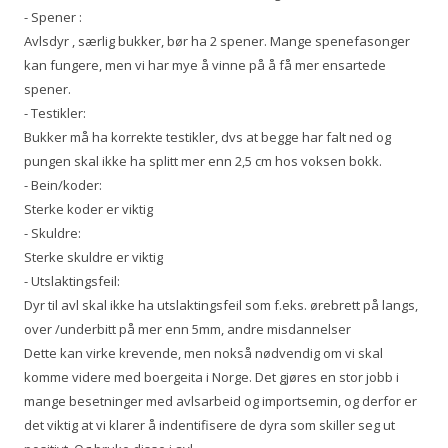
- Spener :
Avlsdyr , særlig bukker, bør ha 2 spener. Mange spenefasonger
kan fungere, men vi har mye å vinne på å få mer ensartede
spener.
- Testikler:
Bukker må ha korrekte testikler, dvs at begge har falt ned og
pungen skal ikke ha splitt mer enn 2,5 cm hos voksen bokk.
- Bein/koder:
Sterke koder er viktig
- Skuldre:
Sterke skuldre er viktig
- Utslaktingsfeil:
Dyr til avl skal ikke ha utslaktingsfeil som f.eks. ørebrett på langs,
over /underbitt på mer enn 5mm, andre misdannelser
Dette kan virke krevende, men nokså nødvendig om vi skal
komme videre med boergeita i Norge. Det gjøres en stor jobb i
mange besetninger med avlsarbeid og importsemin, og derfor er
det viktig at vi klarer å indentifisere de dyra som skiller seg ut