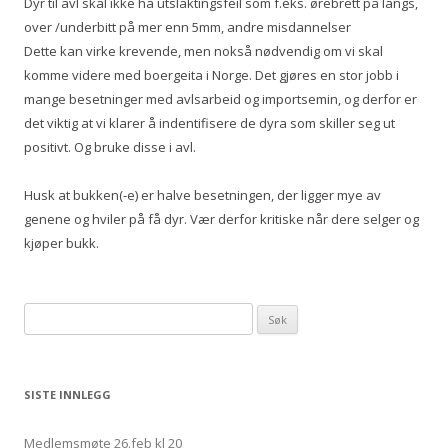
Dyr til avl skal ikke ha utslaktingsfeil som f.eks. ørebrett på langs,
over /underbitt på mer enn 5mm, andre misdannelser
Dette kan virke krevende, men nokså nødvendig om vi skal
komme videre med boergeita i Norge. Det gjøres en stor jobb i
mange besetninger med avlsarbeid og importsemin, og derfor er
det viktig at vi klarer å indentifisere de dyra som skiller seg ut
positivt. Og bruke disse i avl.
Husk at bukken(-e) er halve besetningen, der ligger mye av
genene og hviler på få dyr. Vær derfor kritiske når dere selger og
kjøper bukk.
Søk etter:
SISTE INNLEGG
Medlemsmøte 26.feb kl 20