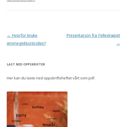
Innleggsnavigasjon
←
Hvorfor bruke
Presentasjon fra Felleskjøpet
Ammegeitkontrollen?
→
LAST NED OPPSKRIFTER
Her kan du laste ned oppskriftsheftet vårt som pdf.