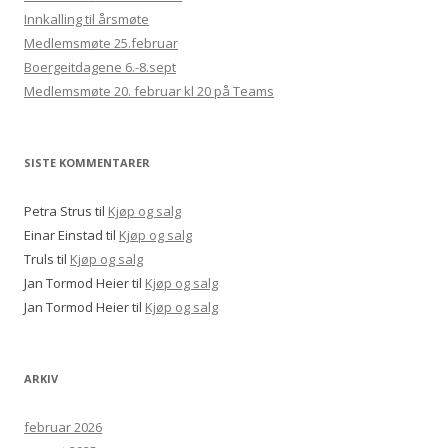
Innkalling til årsmøte
Medlemsmøte 25.februar
Boergeitdagene 6.-8.sept
Medlemsmøte 20. februar kl 20 på Teams
SISTE KOMMENTARER
Petra Strus
til
Kjøp og salg
Einar Einstad
til
Kjøp og salg
Truls
til
Kjøp og salg
Jan Tormod Heier
til
Kjøp og salg
Jan Tormod Heier
til
Kjøp og salg
ARKIV
februar 2026