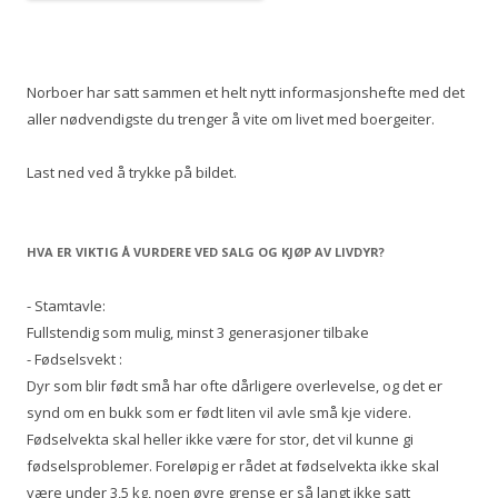
Norboer har satt sammen et helt nytt informasjonshefte med det
aller nødvendigste du trenger å vite om livet med boergeiter.
Last ned ved å trykke på bildet.
HVA ER VIKTIG Å VURDERE VED SALG OG KJØP AV LIVDYR?
- Stamtavle:
Fullstendig som mulig, minst 3 generasjoner tilbake
- Fødselsvekt :
Dyr som blir født små har ofte dårligere overlevelse, og det er
synd om en bukk som er født liten vil avle små kje videre.
Fødselvekta skal heller ikke være for stor, det vil kunne gi
fødselsproblemer. Foreløpig er rådet at fødselvekta ikke skal
være under 3,5 kg, noen øvre grense er så langt ikke satt