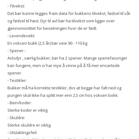
- Tilvekst:
Det bør kunne legges fram data for bukkens tilvekst, fødsel til vår
og fødsel til høst. Dyr til avl bør ha tilvekst som ligger over
gjennomsnittet for besetningen hvor de er født.
- Levendevekt:
En voksen bukk (2,5 år) bør veie 90 - 110 kg
- Spener :
Avlsdyr , særlig bukker, bør ha 2 spener. Mange spenefasonger
kan fungere, men vi har mye å vinne på å få mer ensartede
spener.
- Testikler:
Bukker må ha korrekte testikler, dvs at begge har falt ned og
pungen skal ikke ha splitt mer enn 2,5 cm hos voksen bokk.
- Bein/koder:
Sterke koder er viktig
- Skuldre:
Sterke skuldre er viktig
- Utslaktingsfeil: