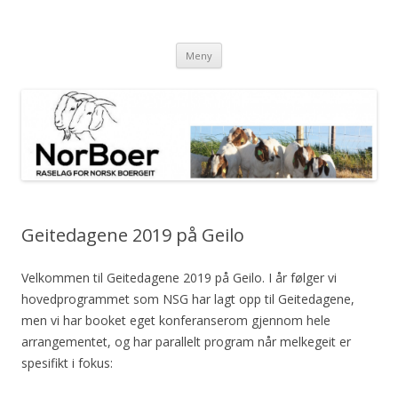
NorBoer
Raselag for Norsk Boergeit
Gå til innhold
Meny
Geitedagene 2019 på Geilo
Velkommen til Geitedagene 2019 på Geilo. I år følger vi
hovedprogrammet som NSG har lagt opp til Geitedagene,
men vi har booket eget konferanserom gjennom hele
arrangementet, og har parallelt program når melkegeit er
spesifikt i fokus: