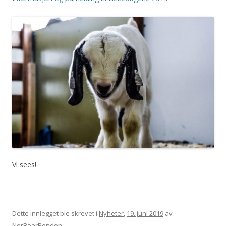
Vi sees!
Dette innlegget ble skrevet i
Nyheter
,
19. juni 2019
av
NorBoerBonden
.