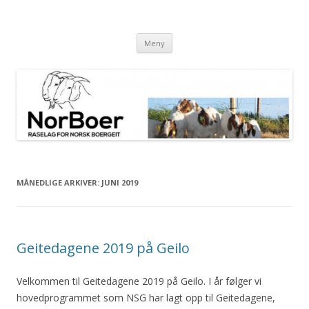
NorBoer
Raselag for Norsk Boergeit
Gå til innhold
Meny
MÅNEDLIGE ARKIVER:
JUNI 2019
Geitedagene 2019 på Geilo
Velkommen til Geitedagene 2019 på Geilo. I år følger vi
hovedprogrammet som NSG har lagt opp til Geitedagene,