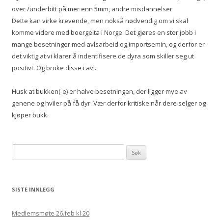
over /underbitt på mer enn 5mm, andre misdannelser
Dette kan virke krevende, men nokså nødvendig om vi skal
komme videre med boergeita i Norge. Det gjøres en stor jobb i
mange besetninger med avlsarbeid og importsemin, og derfor er
det viktig at vi klarer å indentifisere de dyra som skiller seg ut
positivt. Og bruke disse i avl.
Husk at bukken(-e) er halve besetningen, der ligger mye av
genene og hviler på få dyr. Vær derfor kritiske når dere selger og
kjøper bukk.
Søk etter:
SISTE INNLEGG
Medlemsmøte 26.feb kl 20