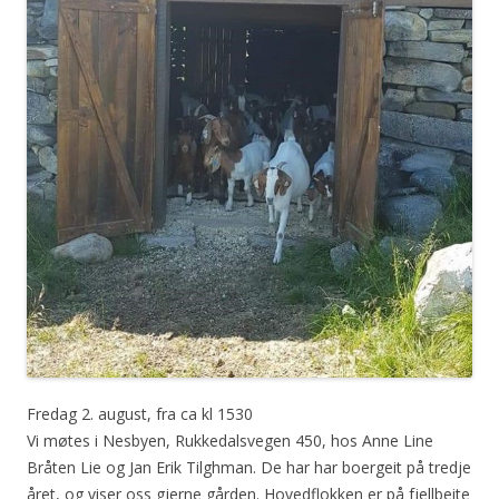
Fredag 2. august, fra ca kl 1530
Vi møtes i Nesbyen, Rukkedalsvegen 450, hos Anne Line
Bråten Lie og Jan Erik Tilghman. De har har boergeit på tredje
året, og viser oss gjerne gården. Hovedflokken er på fjellbeite