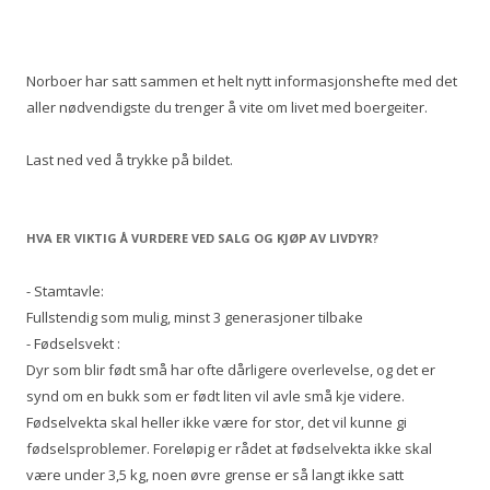
Norboer har satt sammen et helt nytt informasjonshefte med det
aller nødvendigste du trenger å vite om livet med boergeiter.
Last ned ved å trykke på bildet.
HVA ER VIKTIG Å VURDERE VED SALG OG KJØP AV LIVDYR?
- Stamtavle:
Fullstendig som mulig, minst 3 generasjoner tilbake
- Fødselsvekt :
Dyr som blir født små har ofte dårligere overlevelse, og det er
synd om en bukk som er født liten vil avle små kje videre.
Fødselvekta skal heller ikke være for stor, det vil kunne gi
fødselsproblemer. Foreløpig er rådet at fødselvekta ikke skal
være under 3,5 kg, noen øvre grense er så langt ikke satt