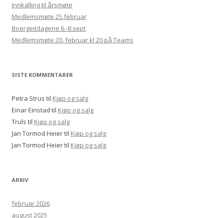
Innkalling til årsmøte
Medlemsmøte 25.februar
Boergeitdagene 6.-8.sept
Medlemsmøte 20. februar kl 20 på Teams
SISTE KOMMENTARER
Petra Strus
til
Kjøp og salg
Einar Einstad
til
Kjøp og salg
Truls
til
Kjøp og salg
Jan Tormod Heier
til
Kjøp og salg
Jan Tormod Heier
til
Kjøp og salg
ARKIV
februar 2026
august 2025