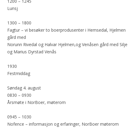
1200 – 1245
Lunsj
1300 – 1800
Fagtur – vi besøker to boerprodusenter i Hemsedal, Hjelmen
gård med
Norunn Rivedal og Halvar Hjelmen,og Venåsen gård med Silje
og Marius Dyrstad Venås
1930
Festmiddag
Søndag 4. august
0830 – 0930
Årsmøte i NorBoer, møterom
0945 – 1030
Nofence – informasjon og erfaringer, NorBoer møterom