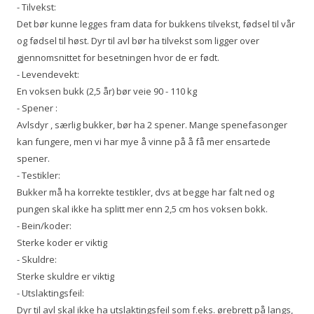
- Tilvekst:
Det bør kunne legges fram data for bukkens tilvekst, fødsel til vår
og fødsel til høst. Dyr til avl bør ha tilvekst som ligger over
gjennomsnittet for besetningen hvor de er født.
- Levendevekt:
En voksen bukk (2,5 år) bør veie 90 - 110 kg
- Spener :
Avlsdyr , særlig bukker, bør ha 2 spener. Mange spenefasonger
kan fungere, men vi har mye å vinne på å få mer ensartede
spener.
- Testikler:
Bukker må ha korrekte testikler, dvs at begge har falt ned og
pungen skal ikke ha splitt mer enn 2,5 cm hos voksen bokk.
- Bein/koder:
Sterke koder er viktig
- Skuldre:
Sterke skuldre er viktig
- Utslaktingsfeil:
Dyr til avl skal ikke ha utslaktingsfeil som f.eks. ørebrett på langs,