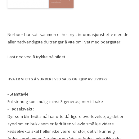
Norboer har satt sammen et helt nytt informasjonshefte med det
aller nødvendigste du trenger å vite om livet med boergeiter.
Last ned ved å trykke på bildet.
HVA ER VIKTIG Å VURDERE VED SALG OG KJØP AV LIVDYR?
- Stamtavle:
Fullstendig som mulig, minst 3 generasjoner tilbake
- Fødselsvekt :
Dyr som blir født små har ofte dårligere overlevelse, og det er
synd om en bukk som er født liten vil avle små kje videre.
Fødselvekta skal heller ikke være for stor, det vil kunne gi
fødselsproblemer. Foreløpig er rådet at fødselvekta ikke skal