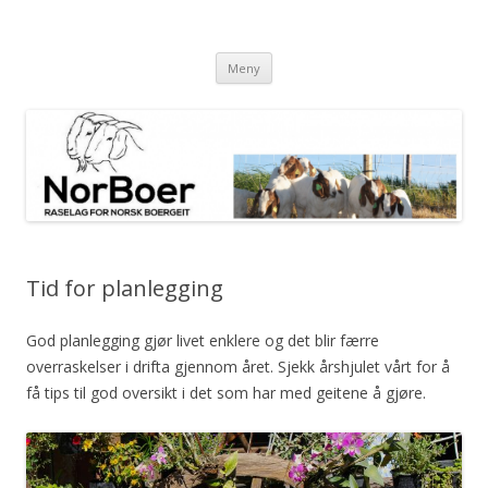
NorBoer
Raselag for Norsk Boergeit
Gå til innhold
Meny
Tid for planlegging
God planlegging gjør livet enklere og det blir færre
overraskelser i drifta gjennom året. Sjekk årshjulet vårt for å
få tips til god oversikt i det som har med geitene å gjøre.