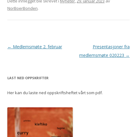
Dette innlegget ble skrevet i
Nyheter
,
29. januar 2023
av
NorBoerBonden
.
Innleggsnavigasjon
←
Medlemsmøte 2. februar
Presentasjoner fra
medlemsmøte 020223
→
LAST NED OPPSKRIFTER
Her kan du laste ned oppskriftsheftet vårt som pdf.