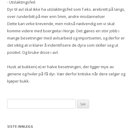
- Utslaktingsfeil:
Dyr til avl skal ikke ha utslaktingsfeil som f.eks. ørebrett på langs,
over /underbitt på mer enn 5mm, andre misdannelser
Dette kan virke krevende, men nokså nødvendig om vi skal
komme videre med boergeita i Norge. Det gjøres en stor jobb i
mange besetninger med avlsarbeid og importsemin, og derfor er
det viktig at vi klarer å indentifisere de dyra som skiller seg ut
positivt. Og bruke disse i avl.
Husk at bukken(-e) er halve besetningen, der ligger mye av
genene og hviler på få dyr. Vær derfor kritiske når dere selger og
kjøper bukk.
Søk etter:
SISTE INNLEGG