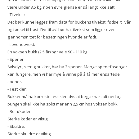
være under 3,5 kg, noen øvre grense er så langt ikke satt
- Tilvekst:
Det bør kunne legges fram data for bukkens tilvekst, fødsel til vår
og fødsel til høst. Dyr til avl bør ha tilvekst som ligger over
gjennomsnittet for besetningen hvor de er født.
- Levendevekt:
En voksen bukk (2,5 år) bør veie 90 - 110 kg
- Spener :
Avlsdyr , særlig bukker, bør ha 2 spener. Mange spenefasonger
kan fungere, men vi har mye å vinne på å få mer ensartede
spener.
- Testikler:
Bukker må ha korrekte testikler, dvs at begge har falt ned og
pungen skal ikke ha splitt mer enn 2,5 cm hos voksen bokk.
- Bein/koder:
Sterke koder er viktig
- Skuldre:
Sterke skuldre er viktig