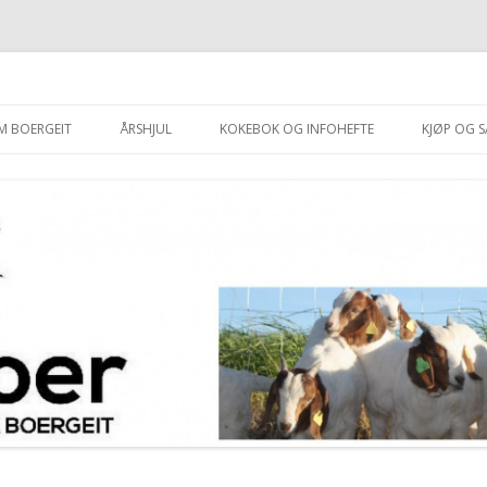
Gå til innhold
M BOERGEIT
ÅRSHJUL
KOKEBOK OG INFOHEFTE
KJØP OG 