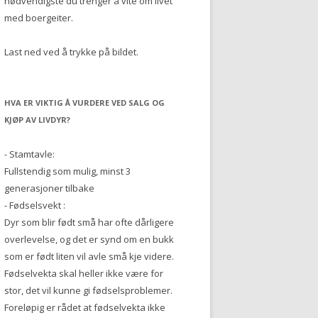
nødvendigste du trenger å vite om livet
med boergeiter.
Last ned ved å trykke på bildet.
HVA ER VIKTIG Å VURDERE VED SALG OG
KJØP AV LIVDYR?
- Stamtavle:
Fullstendig som mulig, minst 3
generasjoner tilbake
- Fødselsvekt :
Dyr som blir født små har ofte dårligere
overlevelse, og det er synd om en bukk
som er født liten vil avle små kje videre.
Fødselvekta skal heller ikke være for
stor, det vil kunne gi fødselsproblemer.
Foreløpig er rådet at fødselvekta ikke