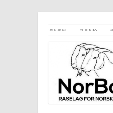
Raselag for Norsk Boergeit
NorBoer
OM NORBOER
MEDLEMSKAP
O