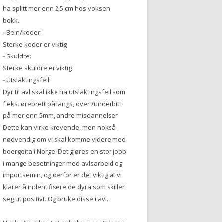
ha splitt mer enn 2,5 cm hos voksen
bokk.
- Bein/koder:
Sterke koder er viktig
- Skuldre:
Sterke skuldre er viktig
- Utslaktingsfeil:
Dyr til avl skal ikke ha utslaktingsfeil som
f.eks. ørebrett på langs, over /underbitt
på mer enn 5mm, andre misdannelser
Dette kan virke krevende, men nokså
nødvendig om vi skal komme videre med
boergeita i Norge. Det gjøres en stor jobb
i mange besetninger med avlsarbeid og
importsemin, og derfor er det viktig at vi
klarer å indentifisere de dyra som skiller
seg ut positivt. Og bruke disse i avl.