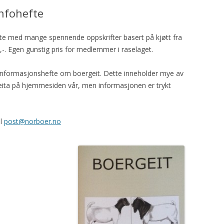
nfohefte
fte med mange spennende oppskrifter basert på kjøtt fra
100,-. Egen gunstig pris for medlemmer i raselaget.
 informasjonshefte om boergeit. Dette inneholder mye av
ita på hjemmesiden vår, men informasjonen er trykt
il
post@norboer.no