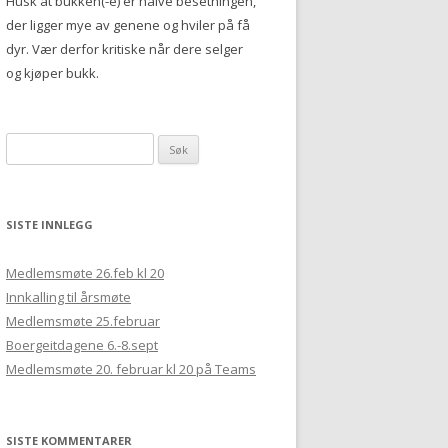
Husk at bukken(-e) er halve besetningen,
der ligger mye av genene og hviler på få
dyr. Vær derfor kritiske når dere selger
og kjøper bukk.
Søk etter:
SISTE INNLEGG
Medlemsmøte 26.feb kl 20
Innkalling til årsmøte
Medlemsmøte 25.februar
Boergeitdagene 6.-8.sept
Medlemsmøte 20. februar kl 20 på Teams
SISTE KOMMENTARER