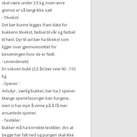
skal være under 3,5 kg, noen øvre
grense er så langt ikke satt
- Tilvekst:
Det bør kunne legges fram data for
bukkens tilvekst, fødsel til vår og fødsel
til høst. Dyr til avl bør ha tilvekst som
ligger over gjennomsnittet for
besetningen hvor de er født.
- Levendevekt:
En voksen bukk (2,5 år) bør veie 90 - 110
kg
- Spener :
Avlsdyr , særlig bukker, bør ha 2 spener.
Mange spenefasonger kan fungere,
men vi har mye å vinne på å få mer
ensartede spener.
- Testikler:
Bukker må ha korrekte testikler, dvs at
begge har falt ned og pungen skal ikke